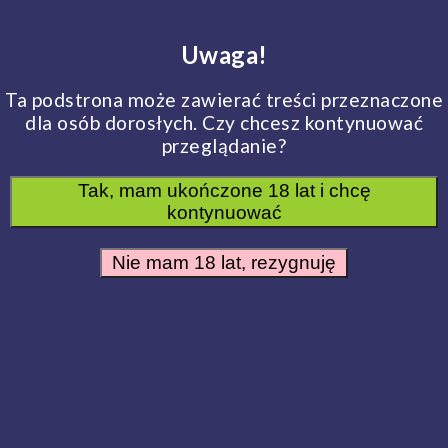
Frywolna sypialnia
Uwaga!
Produkty
Marki
Ta podstrona może zawierać treści przeznaczone
dla osób dorosłych. Czy chcesz kontynuować
Frywolna sypialnia
Marki
Taro
przeglądanie?
Taro
Tak, mam ukończone 18 lat i chcę
kontynuować
Nie mam 18 lat, rezygnuję