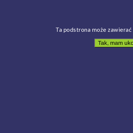
Frywolna sypialnia
Produkty
Marki
Ta podstrona może zawierać 
Frywolna sypialnia
Marki
Hendel
Tak, mam uko
Hendel